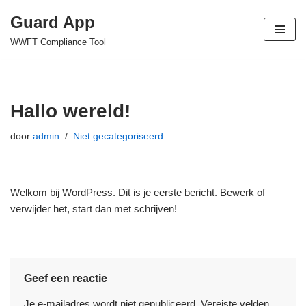
Guard App
Ga
WWFT Compliance Tool
naar
de
inhoud
Hallo wereld!
door
admin
Niet gecategoriseerd
Welkom bij WordPress. Dit is je eerste bericht. Bewerk of
verwijder het, start dan met schrijven!
Geef een reactie
Je e-mailadres wordt niet gepubliceerd.
Vereiste velden